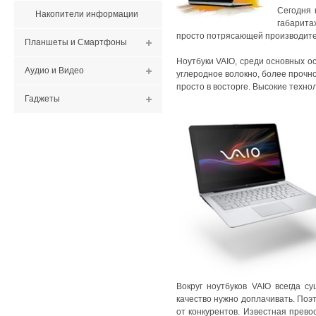
Сегодня 
Накопители информации
габарита
просто потрясающей производите
Планшеты и Смартфоны
Ноутбуки VAIO, среди основных о
Аудио и Видео
углеродное волокно, более прочно
просто в восторге. Высокие техно
Гаджеты
Вокруг ноутбуков VAIO всегда с
качество нужно доплачивать. Поэ
от конкурентов. Известная прево