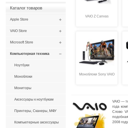
Каталог товаров
VAIO Z Canvas
Apple Store
VAIO Store
Microsoft Store
Компьютерная техника
Ноутбуки
Моноблоки Sony VAIO
Моноблоки
Мониторы
Аксессуары к ноутбукам
VAIO — т
года ком
Принтеры, Сканеры, МФУ
Слово VA
подобная
2008 году
Компьютерные аксессуары