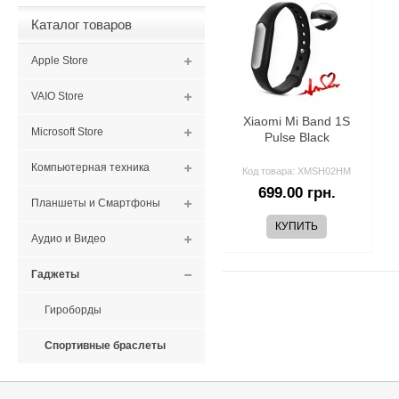
Каталог товаров
Apple Store
VAIO Store
Xiaomi Mi Band 1S
Microsoft Store
Pulse Black
Компьютерная техника
Код товара: XMSH02HM
699.00 грн.
Планшеты и Смартфоны
Аудио и Видео
Гаджеты
Гироборды
Спортивные браслеты