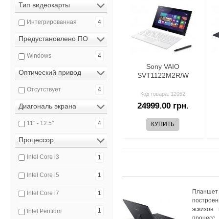
Тип видеокарты
Интегрированная
4
Предустановлено ПО
Windows
4
Sony VAIO
Оптический привод
SVT1122M2R/W
Отсутствует
4
Код товара: 12052
24999.00 грн.
Диагональ экрана
11" - 12.5''
4
Процессор
Intel Core i3
1
Intel Core i5
1
Планшет 
Intel Core i7
1
построен
эскизов
1
Intel Pentium
процесс.