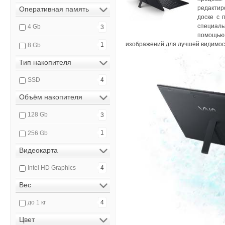
редактир
Оперативная память
доске с 
специаль
4 Gb
3
помощью
изображений для лучшей видимос
1
8 Gb
Тип накопителя
SSD
4
Объём накопителя
128 Gb
3
1
256 Gb
Видеокарта
Intel HD Graphics
4
Вес
до 1 кг
4
Цвет