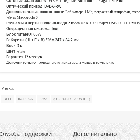
Сетевые адаптеры
Wi-Fi 802.11 b/g/n/ac, Bluetooth 4.0, Gigabit Ethernet
Оптический привод
DVD+/-RW
Дополнительные возможности
Веб-камера 1 Мп, встроенный микрофон, стере
Waves MaxxAudio 3
Разъемы и порты ввода-вывода
2 порта USB 3.0 / 2 порта USB 2.0 / HDMI
in
Операционная система
Linux
Блок питания
65W
Габариты (Ш х Г х В)
526
x 347 x 34.2
мм
Вес
6.3 кг
Цвет
White
Гарантия
12 месяцев
Дополнительно
проводные клавиатура и мышь в комплекте
Метки:
DELL
INSPIRON
3263
(O32P410DIL-37-WHITE)
Служба поддержки
Дополнительно