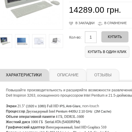
14289.00 грн.
В ЗАКЛАДКИ
В СРАВНЕНИЕ
Кол-во:
ХАРАКТЕРИСТИКИ
ОПИСАНИЕ
ОТЗЫВЫ
Повышайте производительность и расширяйте возможности развлечени
Dell Inspiron 3263, оснащенного процессором Intel Pentium и 21.5-дюймов
non-touch
Экран
21.5" (
) Full HD
1920 x 1080
IPS, Anti-Glare,
Процессор
Двухъядерный Intel
Pentium 4405U 2.10 GHz (2M Cache)
Объем оперативной памяти
4 ГБ, DDR3L-1600
Жесткий диск
1000 ГБ
Serial ATA (5400RPM)
Графический адаптер
Интегрированный, Intel HD Graphics 510