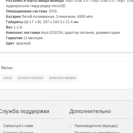
Разъемы и порты ввода-вывода
порт USB 3.0 / порт USB 2.0 / порт US
аудиоразъем / кард-ридер microSD
Операционная система
DOS
Батарея
Литий-полимерная, 3-ячеечная, 4800 мАч
Габариты
(Ш х Г х В) 297 x 193.3 x 21.4 мм
Вес
1.2 кг
Комплект поставки
Asus E202SA, адаптер питания, документация
Гарантия
12 месяцев
Цвет
красный
Метки:
ASUS
E202SA-FD0082D
90NL0054-M06890
Служба поддержки
Дополнительно
Связаться с нами
Производители (бренды)