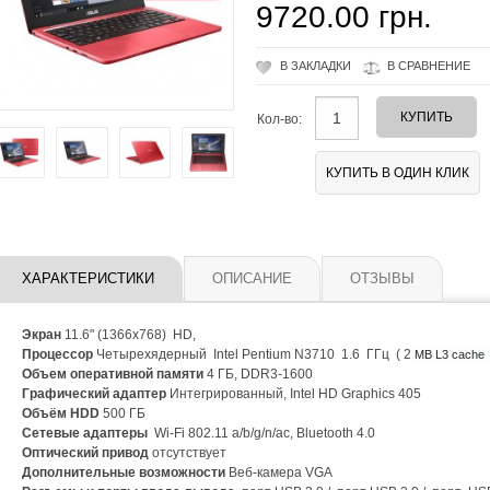
9720.00 грн.
В ЗАКЛАДКИ
В СРАВНЕНИЕ
Кол-во:
ХАРАКТЕРИСТИКИ
ОПИСАНИЕ
ОТЗЫВЫ
Экран
11.6" (1366x768) HD,
Процессор
Четырехядерный Intel Pentium N3710 1.6 ГГц ( 2
MB L3 cache
Объем оперативной памяти
4 ГБ, DDR3-1600
Графический адаптер
Интегрированный, Intel HD Graphics 405
Объём HDD
500 ГБ
Сетевые адаптеры
Wi-Fi 802.11 a/b/g/n/ac, Bluetooth 4.0
Оптический привод
отсутствует
Дополнительные возможности
Веб-камера VGA