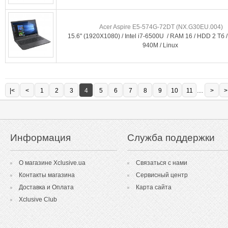
Acer Aspire E5-574G-72DT (NX.G30EU.004)
15.6" (1920X1080) / Intel i7-6500U / RAM 16 / HDD 2 Тб
940M / Linux
|<
<
1
2
3
4
5
6
7
8
9
10
11
....
>
>
Информация
Служба поддержки
О магазине Xclusive.ua
Связаться с нами
Контакты магазина
Сервисный центр
Доставка и Оплата
Карта сайта
Xclusive Club